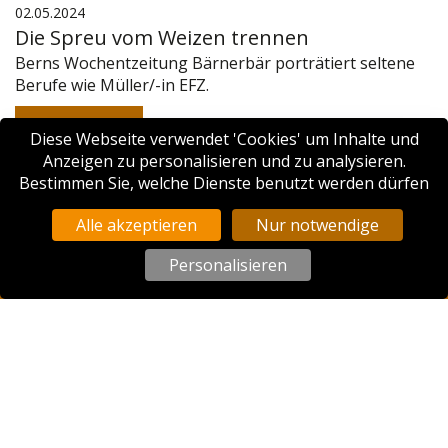
02.05.2024
Die Spreu vom Weizen trennen
Berns Wochentzeitung Bärnerbär porträtiert seltene
Berufe wie Müller/-in EFZ.
Mehr anzeigen
Diese Webseite verwendet 'Cookies' um Inhalte und
Anzeigen zu personalisieren und zu analysieren.
Bestimmen Sie, welche Dienste benutzt werden dürfen
«
‹
1
2
3
›
»
Alle akzeptieren
Nur notwendige
Personalisieren
Schweizerischer Verein Arbeitswelt Müller/in
Bernstrasse 55