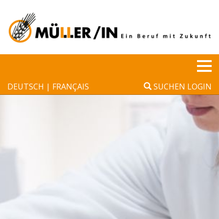
Cookie-Einstellungen
Tog
DEUTSCH
FRANÇAIS
SUCHEN
LOGIN
nav
▼
▼
▼
▼
▼