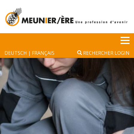
Panneau de gestion des cookies
Tog
DEUTSCH
FRANÇAIS
RECHERCHER
LOGIN
nav
▼
▼
▼
▼
▼