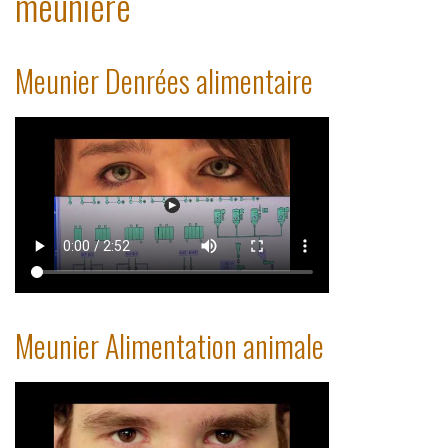
meunière
Meunier Denrées alimentaire
Meunier Alimentation animale