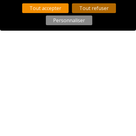
Tout accepter
Tout refuser
Personnaliser
Downloads
Profil professionel meunier, meunière
Plus d' informations trouverez-vous sur le website
meunier.ch