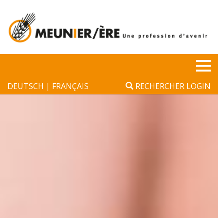
Panneau de gestion des cookies
Tog
DEUTSCH
FRANÇAIS
RECHERCHER
LOGIN
nav
▼
▼
▼
▼
▼