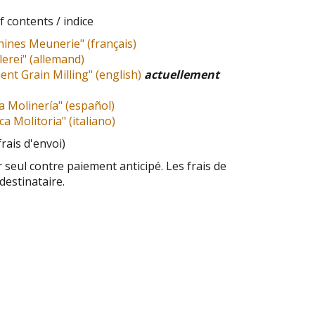
f contents / indice
ines Meunerie" (français)
rei" (allemand)
nt Grain Milling" (english)
actuellement
a Molinería" (español)
a Molitoria" (italiano)
frais d'envoi)
seul contre paiement anticipé. Les frais de
destinataire.