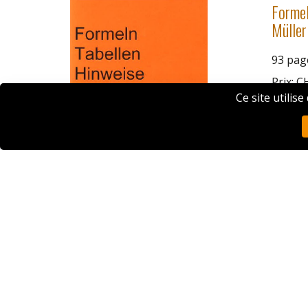
Formel
Müller
93 pag
Prix: C
Ce site utilis
Formulaires
Bulletin de commande français
Order form english